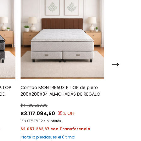
P.TOP
Combo MONTREAUX P.TOP de piero
Combo NIRVANA
DE
200X200X34 ALMOHADAS DE REGALO
ALMOHADAS D
$4.795.530,00
$2.289.725,00
$3.117.094,50
$1.778.876,
35
% OFF
18
x
$173.171,92
sin interés
18
x
$98.826,46
sin
$2.057.282,37
con
$1.174.058,38
c
¡No te lo pierdas, es el último!
¡No te lo pierdas,