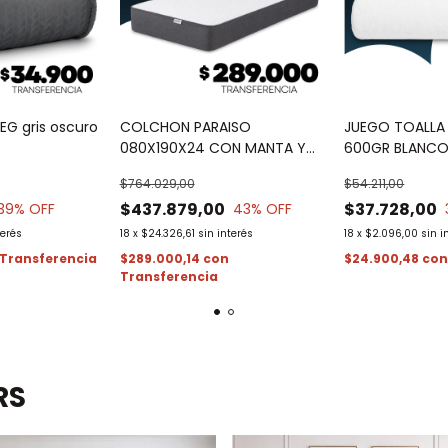
EG gris oscuro
COLCHON PARAISO
JUEGO TOALLA
080X190X24 CON MANTA Y
600GR BLANC
CHOCO DE REGALO
$764.029,00
$54.211,00
$437.879,00
$37.728,00
39
% OFF
43
% OFF
terés
18
x
$24.326,61
sin interés
18
x
$2.096,00
sin i
$289.000,14
con
$24.900,48
co
RS