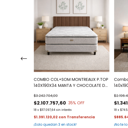
 de Piero
COMBO COL+SOM MONTREAUX P.TOP
Combo 
 REGALO
140X190X34 MANTA Y CHOCOLATE DE
140x19
REGALO
$3.242.704,00
$2.196.
$2.107.757,60
$1.34
OFF
35
% OFF
18
x
$117.097,64
sin interés
18
x
$74.5
$1.391.120,02
con
$885.6
¡Solo quedan
3
en stock!
¡No te lo