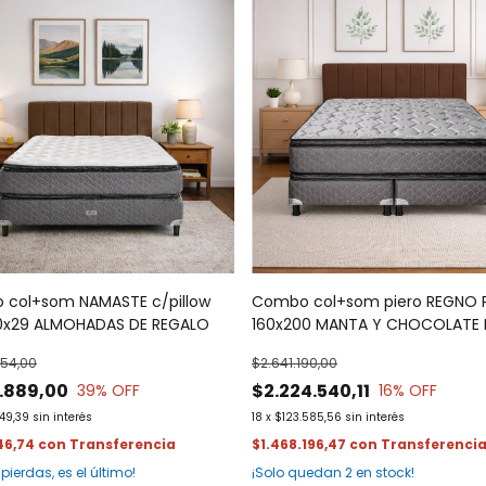
col+som NAMASTE c/pillow
Combo col+som piero REGNO 
0x29 ALMOHADAS DE REGALO
160x200 MANTA Y CHOCOLATE 
REGALO
454,00
$2.641.190,00
1.889,00
$2.224.540,11
39
% OFF
16
% OFF
49,39
sin interés
18
x
$123.585,56
sin interés
46,74
con
$1.468.196,47
con
 pierdas, es el último!
¡Solo quedan
2
en stock!