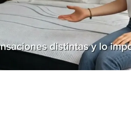
Club de descuentos ♥
¿Querés recibir nuestras ofertas? ¡Registrate ya mismo y
comenzá a disfrutarlas!