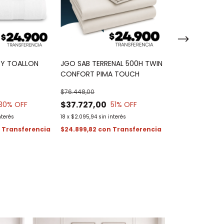
 Y TOALLON
JGO SAB TERRENAL 500H TWIN
FRAZADA NORD
O
CONFORT PIMA TOUCH
$87.814,96
$76.448,00
$52.880,00
$37.727,00
30
% OFF
51
% OFF
18
x
$2.937,78
sin in
nterés
18
x
$2.095,94
sin interés
$34.900,80
co
n
$24.899,82
con
¡Solo quedan
5
e