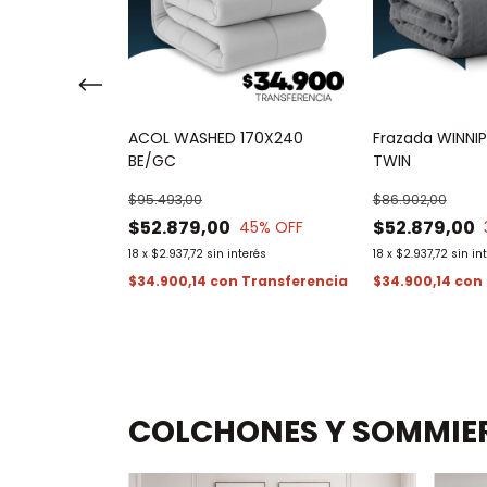
C TWIN
ACOL WASHED 170X240
Frazada WINNIP
BE/GC
TWIN
$95.493,00
$86.902,00
36
% OFF
$52.879,00
$52.879,00
45
% OFF
erés
18
x
$2.937,72
sin interés
18
x
$2.937,72
sin in
$34.900,14
con
$34.900,14
con
 stock!
COLCHONES Y SOMMIE