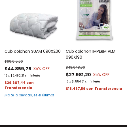
Cub colchon SUAM 090X200
Cub colchon IMPERM ALM
090X190
$69.015,00
$43.048,00
$44.859,75
35
% OFF
$27.981,20
35
% OFF
18
x
$2.492,21
sin interés
18
x
$1.554,51
sin interés
$29.607,44
con
$18.467,59
con
¡No te lo pierdas, es el último!