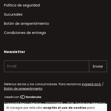
Politica de seguridad
Sucursales
Botón de arrepentimiento
Condiciones de entrega
Newsletter
Defensa de las y los consumidores. Para reclamos
ingresá acá.
/
Botón de arrepentimiento
Copyright Bed Collection - 30712108815 - 2026. Todos los derechos
Al navegar por este sitio
aceptás el uso de cookies
para
reservados.