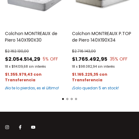
Colchon MONTREAUX de
Colchon MONTREAUX P.TOP
Piero 140X190X30
de Piero 140X190X34
$2.162.130,00
$2.716.143,00
$2.054.514,29
$1.765.492,95
5
% OFF
35
% OFF
18
x
$114.139,68
sin interés
18
x
$98.082,94
sin interés
$1.355.979,43
con
$1.165.225,35
con
¡No te lo pierdas, es el último!
¡Solo quedan
5
en stock!