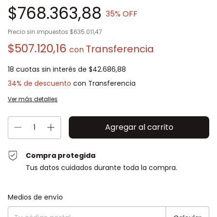
$768.363,88
35
% OFF
Precio sin impuestos
$635.011,47
$507.120,16
con
18
cuotas sin interés de
$42.686,88
34% de descuento
Ver más detalles
Compra protegida
Tus datos cuidados durante toda la compra.
Entregas para el CP:
Cambiar CP
Medios de envío