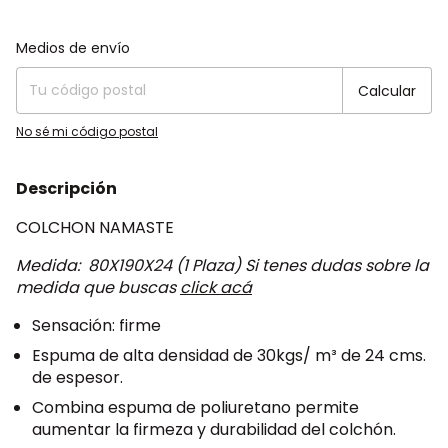
Entregas para el CP:
Cambiar CP
Medios de envío
Calcular
No sé mi código postal
Descripción
COLCHON NAMASTE
Medida: 80X190X24 (1 Plaza) Si tenes dudas sobre la
medida que buscas
click acá
Sensación: firme
Espuma de alta densidad de 30kgs/ m³ de 24 cms.
de espesor.
Combina espuma de poliuretano permite
aumentar la firmeza y durabilidad del colchón.