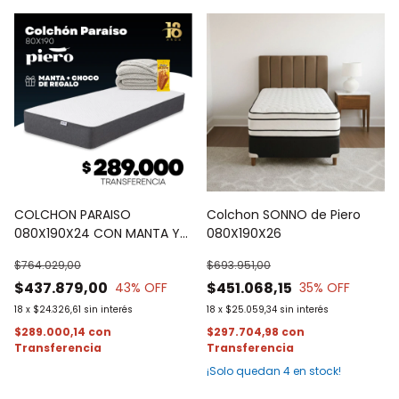
COLCHON PARAISO
Colchon SONNO de Piero
080X190X24 CON MANTA Y
080X190X26
CHOCO DE REGALO
$764.029,00
$693.951,00
$437.879,00
$451.068,15
43
% OFF
35
% OFF
18
x
$24.326,61
sin interés
18
x
$25.059,34
sin interés
$289.000,14
con
$297.704,98
con
¡Solo quedan
4
en stock!