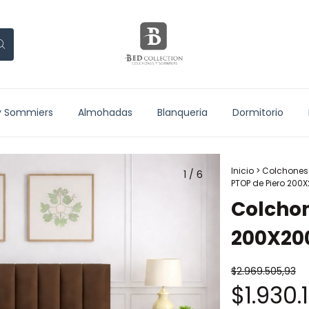
y Sommiers
Almohadas
Blanqueria
Dormitorio
Inicio
>
Colchones
1
/
6
PTOP de Piero 200
Colchon
200X20
$2.969.505,93
$1.930.