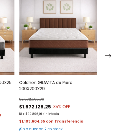
00X25
Colchon GRAVITA de Piero
Colchon MONTR
200X200X29
180X200X34
$2.572.505,00
$3.551.177,00
$1.672.128,25
$2.308.265,
35
% OFF
18
x
$92.896,01
sin interés
18
x
$128.236,95
sin
$1.103.604,65
con
$1.523.454,93
c
¡Solo quedan
2
en stock!
¡Solo quedan
4
e