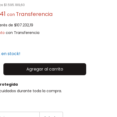
tos
$1.595.189,60
,41
con
terés de
$107.232,19
nto
2
en stock!
rotegida
cuidados durante toda la compra.
P:
Cambiar CP
o