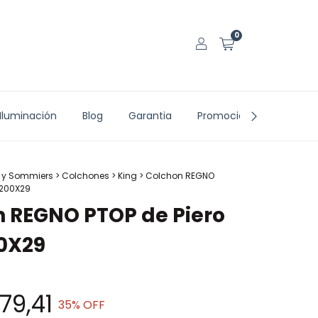
0
Iluminación
Blog
Garantia
Promociones vigentes
 y Sommiers
>
Colchones
>
King
>
Colchon REGNO
X200X29
 REGNO PTOP de Piero
0X29
179,41
35
% OFF