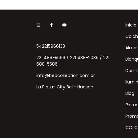
Inicio
Colch
542215966133
Almo
221 489-5566 / 221 438-2039 / 221
Blanq
680-5586
Dormi
info@bedcollection.com.ar
Ilumi
La Plata- City Bell- Hudson
Blog
Garan
Promo
COLC