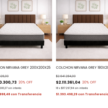
ON NIRVANA GREY 200X200X25
COLCHON NIRVANA GREY 180X2
626,00
$2.641.284,00
0.300,73
$2.111.361,04
20
% OFF
20
% OFF
683,37
sin interés
18
x
$117.297,84
sin interés
.998,48
con
$1.393.498,29
con