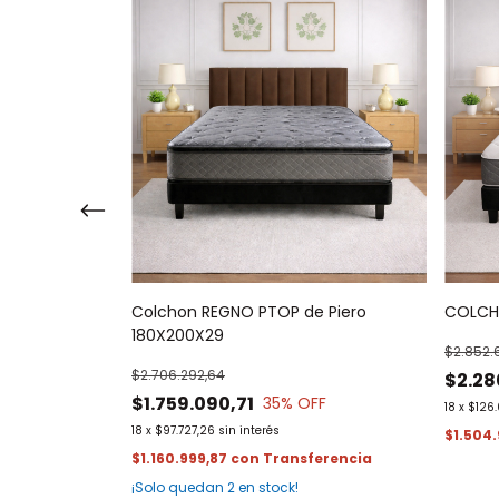
ero
Colchon REGNO PTOP de Piero
COLCH
180X200X29
$2.852.
$2.706.292,64
$2.28
$1.759.090,71
FF
35
% OFF
18
x
$126.
18
x
$97.727,26
sin interés
$1.504
$1.160.999,87
con
¡Solo quedan
2
en stock!