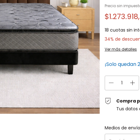
Precio sin impues
$1.273.918
18
cuotas sin in
34% de descue
Ver más detalles
¡Solo quedan
Compra p
Tus datos 
Entregas para el C
Medios de enví