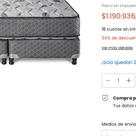
Precio sin impues
$1.190.93
18
cuotas sin in
34% de descue
Ver más detalles
¡Solo quedan
Compra p
Tus datos 
Entregas para el C
Medios de enví