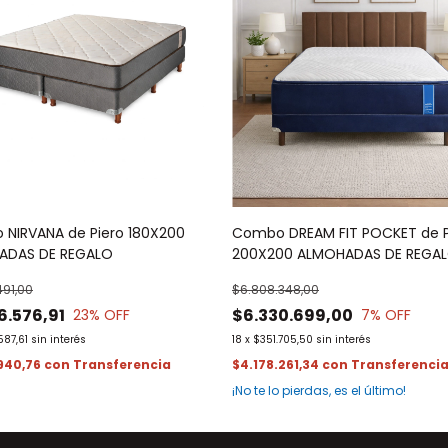
NIRVANA de Piero 180X200
Combo DREAM FIT POCKET de P
ADAS DE REGALO
200X200 ALMOHADAS DE REGA
491,00
$6.808.348,00
6.576,91
$6.330.699,00
23
% OFF
7
% OFF
587,61
sin interés
18
x
$351.705,50
sin interés
.940,76
con
$4.178.261,34
con
¡No te lo pierdas, es el último!