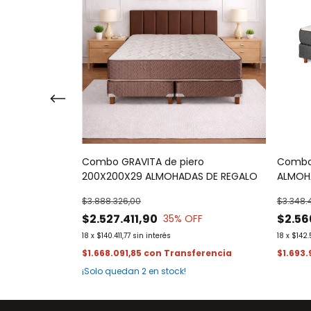
E c/pillow
Combo GRAVITA de piero
Combo 
S DE REGALO
200X200X29 ALMOHADAS DE REGALO
ALMOH
$3.888.326,00
$3.348.
$2.527.411,90
$2.56
FF
35
% OFF
18
x
$140.411,77
sin interés
18
x
$142.
$1.668.091,85
con
$1.693
mo!
¡Solo quedan
2
en stock!