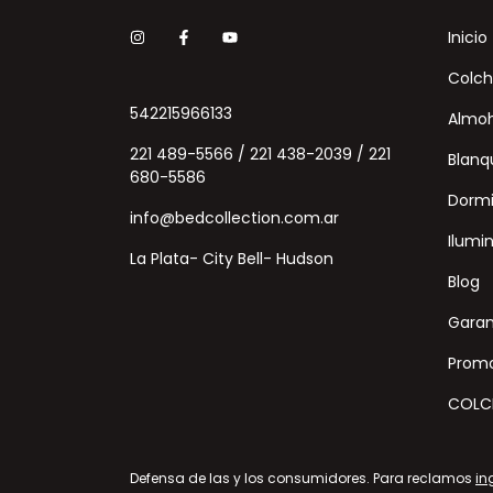
Inicio
Colch
542215966133
Almo
221 489-5566 / 221 438-2039 / 221
Blanq
680-5586
Dormi
info@bedcollection.com.ar
Ilumi
La Plata- City Bell- Hudson
Blog
Garan
Promo
COLC
Defensa de las y los consumidores. Para reclamos
in