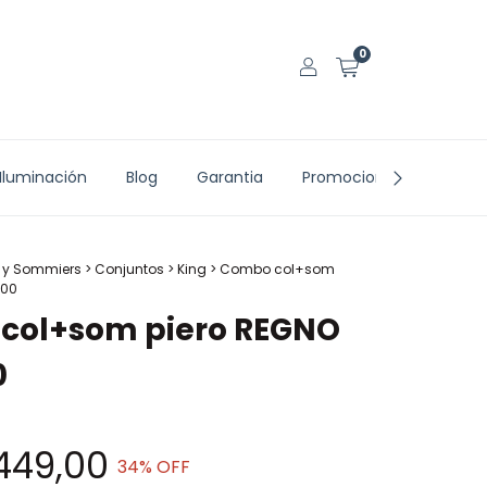
0
Iluminación
Blog
Garantia
Promociones vigentes
 y Sommiers
>
Conjuntos
>
King
>
Combo col+som
200
col+som piero REGNO
0
.449,00
34
% OFF