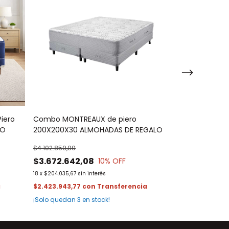
iero
Combo MONTREAUX de piero
Combo NIRVAN
LO
200X200X30 ALMOHADAS DE REGALO
ALMOHADAS D
$4.102.859,00
$3.602.354,00
$3.672.642,08
$2.764.558,
10
% OFF
18
x
$204.035,67
sin interés
18
x
$153.586,58
sin
$2.423.943,77
con
$1.824.608,58
c
¡Solo quedan
3
en stock!
¡Solo quedan
4
e