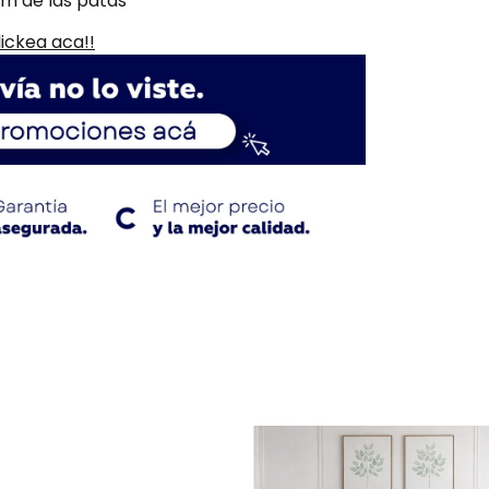
cm de las patas
ickea aca!!