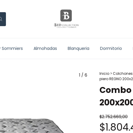
y Sommiers
Almohadas
Blanqueria
Dormitorio
Inicio
>
Colchones
1
/
6
piero REGNO 200x
Combo 
200x20
$2.752.669,00
$1.804