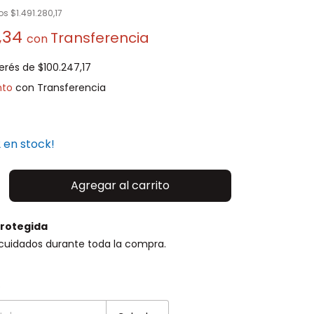
tos
$1.491.280,17
6,34
con
terés de
$100.247,17
nto
2
en stock!
rotegida
cuidados durante toda la compra.
P:
Cambiar CP
o