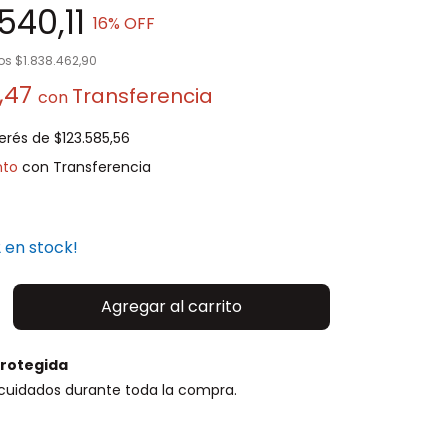
540,11
16
% OFF
tos
$1.838.462,90
6,47
con
terés de
$123.585,56
nto
2
en stock!
rotegida
cuidados durante toda la compra.
P:
Cambiar CP