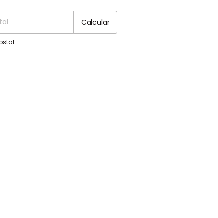
o
Calcular
ostal