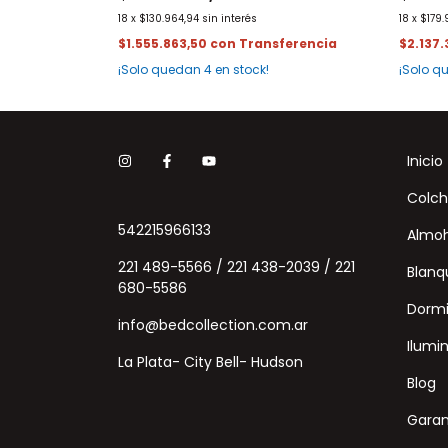
18
x
$130.964,94
sin interés
18
x
$179.
$1.555.863,50
con
$2.137
¡Solo quedan
4
en stock!
¡Solo 
Inicio
Colch
542215966133
Almo
221 489-5566 / 221 438-2039 / 221
Blanq
680-5586
Dormi
info@bedcollection.com.ar
Ilumi
La Plata- City Bell- Hudson
Blog
Garan