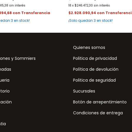
915,38
sin interés
18
x
$246.472,30
sin interés
.394,68
con
$2.928.090,94
con
quedan
3
en stock!
¡Solo quedan
3
en stock!
Quienes somos
ones y Sommiers
Politica de privacidad
hadas
Política de devolución
ueria
Politica de seguridad
torio
Sucursales
nación
Botón de arrepentimiento
Condiciones de entrega
tia