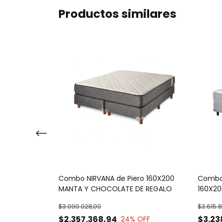
Productos similares
STE
Combo NIRVANA de Piero 160X200
Combo
S DE REGALO
MANTA Y CHOCOLATE DE REGALO
160X2
$3.090.028,00
$3.615.
$2.357.368,94
$3.23
FF
24
% OFF