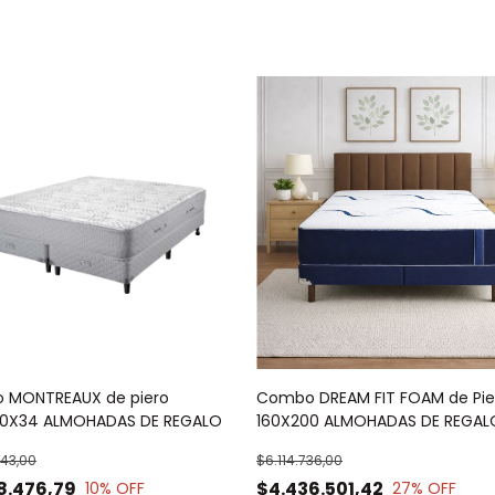
 MONTREAUX de piero
Combo DREAM FIT FOAM de Pie
00X34 ALMOHADAS DE REGALO
160X200 ALMOHADAS DE REGAL
843,00
$6.114.736,00
8.476,79
$4.436.501,42
10
% OFF
27
% OFF