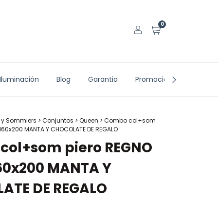
0
Iluminación
Blog
Garantia
Promociones vigentes
 y Sommiers
>
Conjuntos
>
Queen
>
Combo col+som
P 160x200 MANTA Y CHOCOLATE DE REGALO
col+som piero REGNO
160x200 MANTA Y
ATE DE REGALO