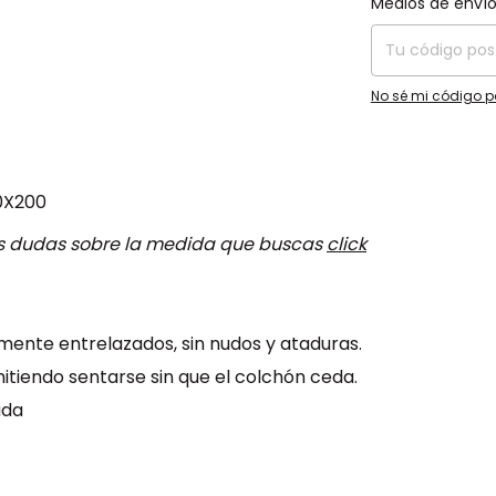
Medios de enví
No sé mi código p
0X200
s dudas sobre la medida que buscas
click
mente entrelazados, sin nudos y ataduras.
tiendo sentarse sin que el colchón ceda.
ada