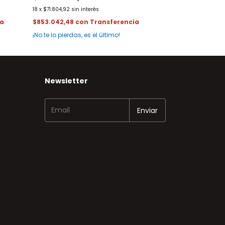
18
x
$71.804,92
sin interés
$853.042,48
con
¡No te lo pierdas, es el último!
Newsletter