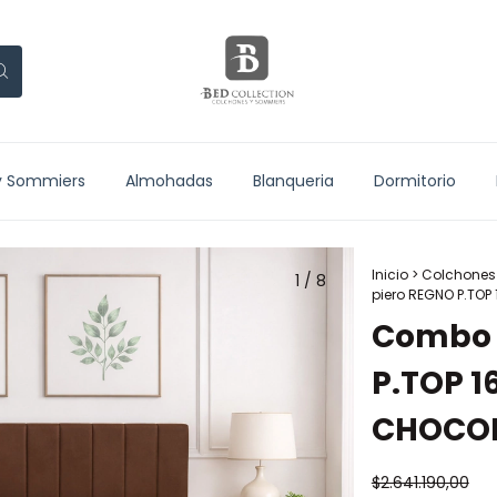
y Sommiers
Almohadas
Blanqueria
Dormitorio
Inicio
>
Colchones
1
/
8
piero REGNO P.TO
Combo 
P.TOP 
CHOCOL
$2.641.190,00