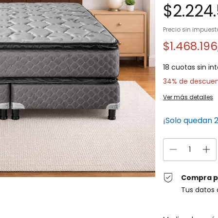
$2.224.
Precio sin impues
$1.468.19
18
cuotas sin in
34% de descue
Ver más detalles
¡Solo quedan
Compra p
Tus datos 
Entregas para el C