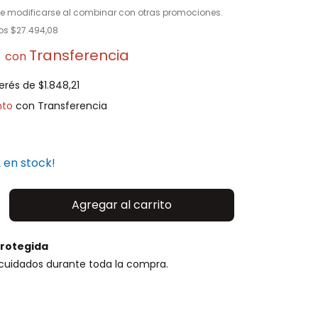
e modificarse al combinar con otras promociones.
tos
$27.494,08
7
con
terés de
$1.848,21
nto
2
en stock!
rotegida
cuidados durante toda la compra.
P:
Cambiar CP
o