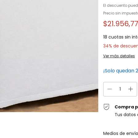
El descuento pued
Precio sin impues
$21.956,7
18
cuotas sin in
34% de descue
Ver más detalles
¡Solo quedan
Compra p
Tus datos 
Entregas para el C
Medios de enví