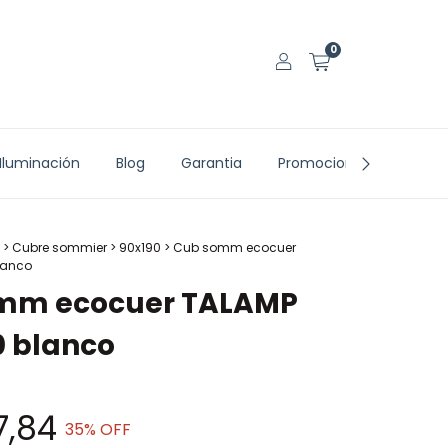
0
Iluminación
Blog
Garantia
Promociones vigentes
>
Cubre sommier
>
90x190
>
Cub somm ecocuer
lanco
mm ecocuer TALAMP
0 blanco
7,84
35
% OFF