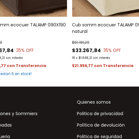
omm ecocuer TALAMP 090X190
Cub somm ecocuer TALAMP 0
natural
29
$51.181,29
67,84
$33.267,84
35
% OFF
35
% OFF
8,21
sin interés
18
x
$1.848,21
sin interés
6,77
con
$21.956,77
con
quedan
5
en stock!
Quienes somos
ones y Sommiers
Politica de privacidad
hadas
Política de devolución
ueria
Politica de seguridad