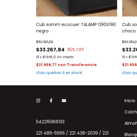
Cub somm ecocuer TALAMP 090X190
Cub s
negro
choco
$51.181,29
$51.181,
$33.267,84
$33.2
35
% OFF
18
x
$1.848,21
sin interés
18
x
$1.84
$21.956,77
con
$21.95
¡Solo quedan
4
en stock!
¡Solo 
Inicio
Colch
542215966133
Almo
221 489-5566 / 221 438-2039 / 221
Blanq