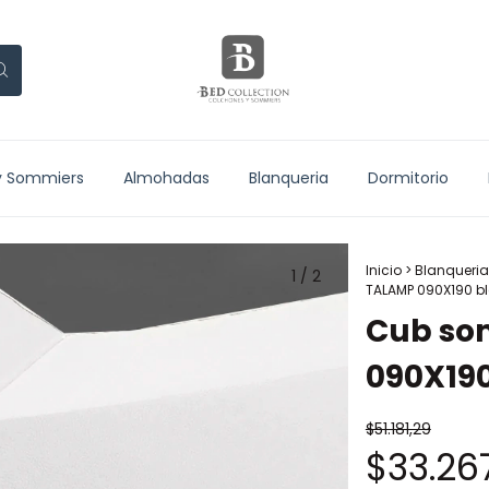
y Sommiers
Almohadas
Blanqueria
Dormitorio
Inicio
>
Blanqueria
1
/
2
TALAMP 090X190 b
Cub so
090X19
$51.181,29
$33.26