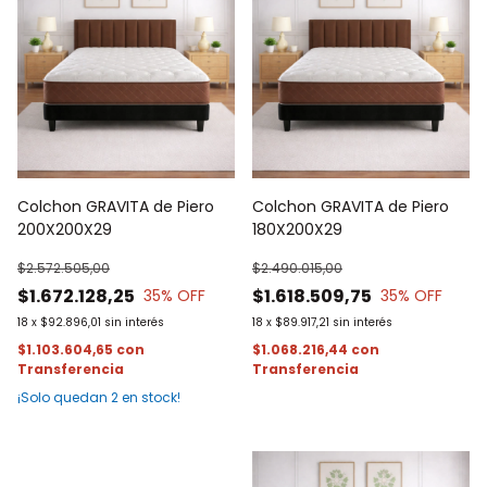
Colchon GRAVITA de Piero
Colchon GRAVITA de Piero
200X200X29
180X200X29
$2.572.505,00
$2.490.015,00
$1.672.128,25
$1.618.509,75
35
% OFF
35
% OFF
18
x
$92.896,01
sin interés
18
x
$89.917,21
sin interés
$1.103.604,65
con
$1.068.216,44
con
¡Solo quedan
2
en stock!