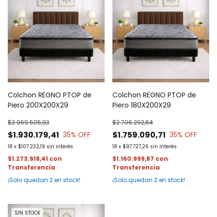
Colchon REGNO PTOP de
Colchon REGNO PTOP de
Piero 200X200X29
Piero 180X200X29
$2.969.505,93
$2.706.292,64
$1.930.179,41
$1.759.090,71
35
% OFF
35
% OFF
18
x
$107.232,19
sin interés
18
x
$97.727,26
sin interés
$1.273.918,41
con
$1.160.999,87
con
¡Solo quedan
2
en stock!
¡Solo quedan
2
en stock!
SIN STOCK