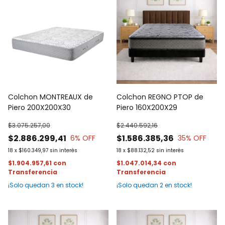
Colchon MONTREAUX de
Colchon REGNO PTOP de
Piero 200X200X30
Piero 160X200X29
$3.075.257,00
$2.440.592,16
$2.886.299,41
$1.586.385,36
6
% OFF
35
% OFF
18
x
$160.349,97
sin interés
18
x
$88.132,52
sin interés
$1.904.957,61
con
$1.047.014,34
con
¡Solo quedan
3
en stock!
¡Solo quedan
2
en stock!