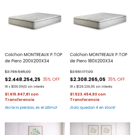
Colchon MONTREAUX P.TOP
Colchon MONTREAUX P.TOP
de Piero 200X200X34
de Piero 180X200X34
$3.766.545,00
$3.551.177,00
$2.448.254,25
$2.308.265,05
35
% OFF
35
% OFF
18
x
$136.014,13
sin interés
18
x
$128.236,95
sin interés
$1.615.847,81
con
$1.523.454,93
con
¡No te lo pierdas, es el último!
¡Solo quedan
4
en stock!