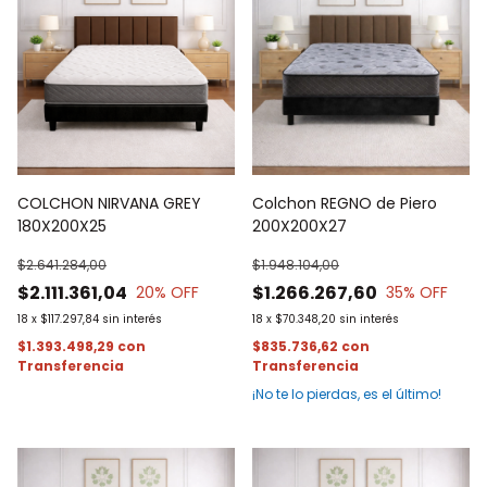
COLCHON NIRVANA GREY
Colchon REGNO de Piero
180X200X25
200X200X27
$2.641.284,00
$1.948.104,00
$2.111.361,04
$1.266.267,60
20
% OFF
35
% OFF
18
x
$117.297,84
sin interés
18
x
$70.348,20
sin interés
$1.393.498,29
con
$835.736,62
con
¡No te lo pierdas, es el último!