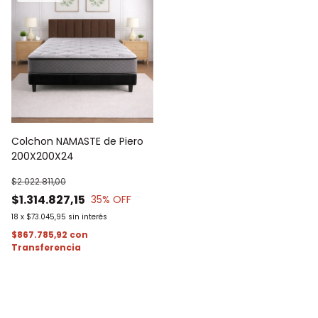
Colchon NAMASTE de Piero
200X200X24
$2.022.811,00
$1.314.827,15
35
% OFF
18
x
$73.045,95
sin interés
$867.785,92
con