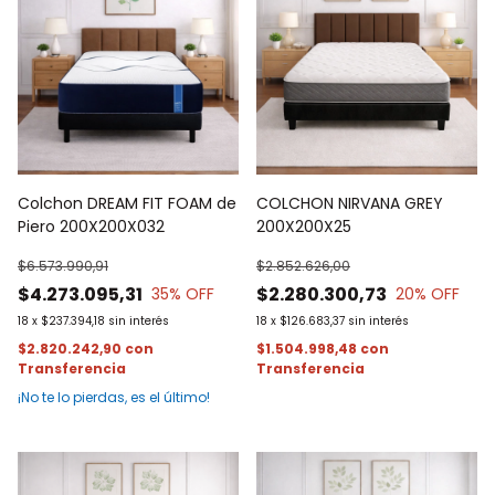
Colchon DREAM FIT FOAM de
COLCHON NIRVANA GREY
Piero 200X200X032
200X200X25
$6.573.990,91
$2.852.626,00
$4.273.095,31
$2.280.300,73
35
% OFF
20
% OFF
18
x
$237.394,18
sin interés
18
x
$126.683,37
sin interés
$2.820.242,90
con
$1.504.998,48
con
¡No te lo pierdas, es el último!