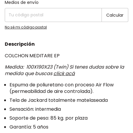
Entregas para el CP:
Cambiar CP
Medios de envío
Calcular
No sé mi código postal
Descripción
COLCHON MEDITARE EP
Medida: 100X190X23 (Twin) Si tenes dudas sobre la
medida que buscas
click acá
Espuma de poliuretano con proceso Air Flow
(permeabilidad de aire controlada).
Tela de Jackard totalmente matelaseada
Sensación: intermedia
Soporte de peso: 85 kg. por plaza
Garantía: 5 años