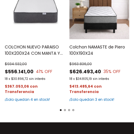
COLCHON NUEVO PARAISO
Colchon NAMASTE de Piero
100X200X24 CON MANTA Y
100X190X24
CHOCOLATE DE REGALO
$934.932,00
$963.836,00
$556.141,00
$626.493,40
41
% OFF
35
% OFF
18
x
$30.896,72
sin interés
18
x
$34.805,19
sin interés
$367.053,06
con
$413.485,64
con
¡Solo quedan
4
en stock!
¡Solo quedan
3
en stock!