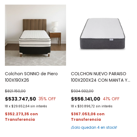
Colchon SONNO de Piero
COLCHON NUEVO PARAISO
100X190X26
100X200X24 CON MANTA Y
CHOCOLATE DE REGALO
$821.150,00
$934.932,00
$533.747,50
$556.141,00
35
% OFF
41
% OFF
18
x
$29.652,64
sin interés
18
x
$30.896,72
sin interés
$352.273,35
con
$367.053,06
con
¡Solo quedan
4
en stock!