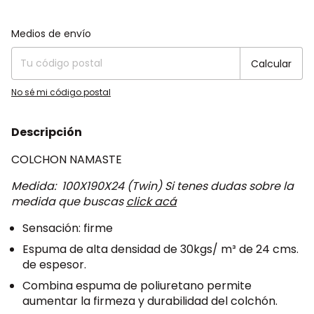
Entregas para el CP:
Cambiar CP
Medios de envío
Calcular
No sé mi código postal
Descripción
COLCHON NAMASTE
Medida: 100X190X24 (Twin) Si tenes dudas sobre la
medida que buscas
click acá
Sensación: firme
Espuma de alta densidad de 30kgs/ m³ de 24 cms.
de espesor.
Combina espuma de poliuretano permite
aumentar la firmeza y durabilidad del colchón.