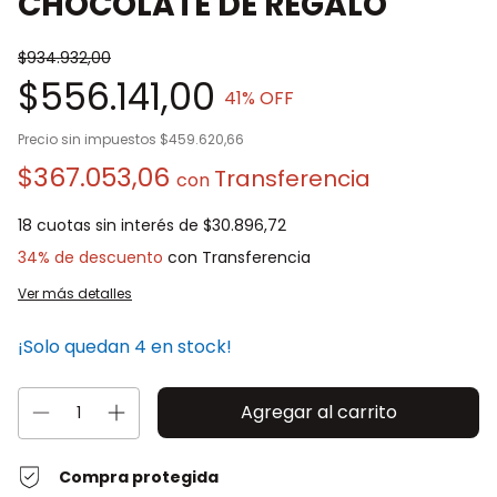
CHOCOLATE DE REGALO
$934.932,00
$556.141,00
41
% OFF
Precio sin impuestos
$459.620,66
$367.053,06
con
18
cuotas sin interés de
$30.896,72
34% de descuento
Ver más detalles
¡Solo quedan
4
en stock!
Compra protegida