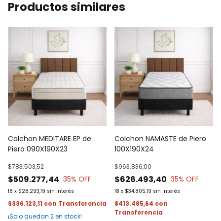
Productos similares
Colchon MEDITARE EP de
Colchon NAMASTE de Piero
Piero 090X190X23
100X190X24
$783.503,52
$963.836,00
$509.277,44
$626.493,40
35
% OFF
35
% OFF
18
x
$28.293,19
sin interés
18
x
$34.805,19
sin interés
$336.123,11
con
$413.485,64
con
¡Solo quedan
2
en stock!