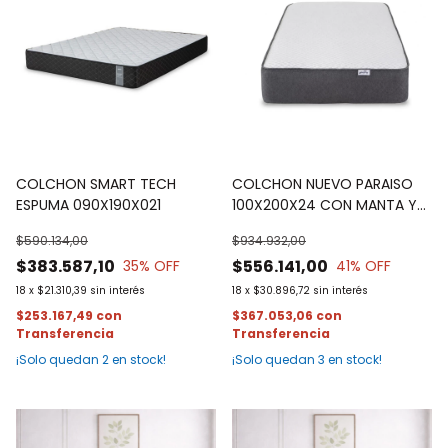
COLCHON SMART TECH
COLCHON NUEVO PARAISO
ESPUMA 090X190X021
100X200X24 CON MANTA Y
CHOCOLATE DE REGALO
$590.134,00
$934.932,00
$383.587,10
$556.141,00
35
% OFF
41
% OFF
18
x
$21.310,39
sin interés
18
x
$30.896,72
sin interés
$253.167,49
con
$367.053,06
con
¡Solo quedan
2
en stock!
¡Solo quedan
3
en stock!