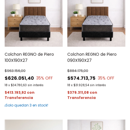
Colchon REGNO de Piero
Colchon REGNO de Piero
100X190X27
090X190X27
$963.156,00
$884.175,00
$626.051,40
$574.713,75
35
% OFF
35
% OFF
18
x
$34.780,63
sin interés
18
x
$31.928,54
sin interés
$413.193,92
con
$379.311,08
con
¡Solo quedan
3
en stock!