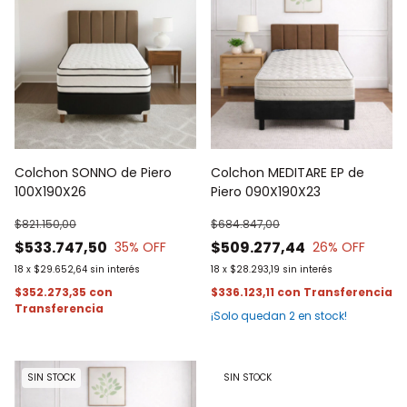
Colchon SONNO de Piero
Colchon MEDITARE EP de
100X190X26
Piero 090X190X23
$821.150,00
$684.847,00
$533.747,50
$509.277,44
35
% OFF
26
% OFF
18
x
$29.652,64
sin interés
18
x
$28.293,19
sin interés
$352.273,35
con
$336.123,11
con
¡Solo quedan
2
en stock!
SIN STOCK
SIN STOCK