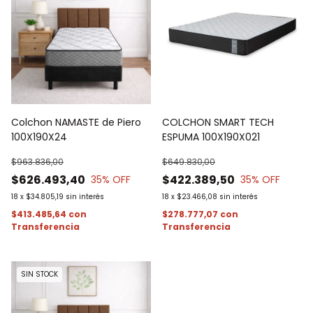
Colchon NAMASTE de Piero
COLCHON SMART TECH
100X190X24
ESPUMA 100X190X021
$963.836,00
$649.830,00
$626.493,40
$422.389,50
35
% OFF
35
% OFF
18
x
$34.805,19
sin interés
18
x
$23.466,08
sin interés
$413.485,64
con
$278.777,07
con
SIN STOCK