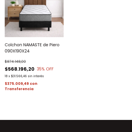
Colchon NAMASTE de Piero
090X190X24
$874.148,00
$568.196,20
35
% OFF
18
x
$31.566,46
sin interés
$375.009,49
con