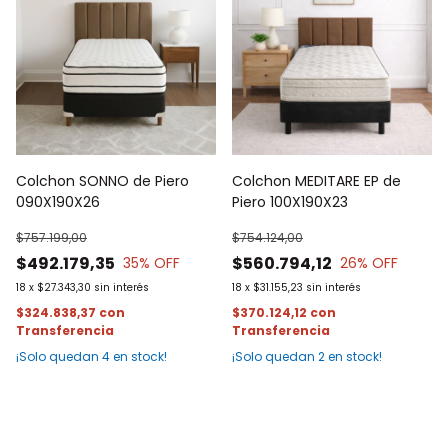
Colchon SONNO de Piero
Colchon MEDITARE EP de
090X190X26
Piero 100X190X23
$757.199,00
$754.124,00
$492.179,35
$560.794,12
35
% OFF
26
% OFF
18
x
$27.343,30
sin interés
18
x
$31.155,23
sin interés
$324.838,37
con
$370.124,12
con
¡Solo quedan
4
en stock!
¡Solo quedan
2
en stock!